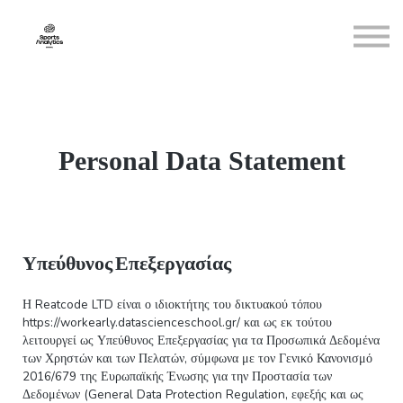
Bootcamp
Θέμης Καίσαρης
Βασίλης Σαμπράκος
Contact us
Sign in
Personal Data Statement
Sign up
Υπεύθυνος Επεξεργασίας
Η Reatcode LTD είναι ο ιδιοκτήτης του δικτυακού τόπου
https://workearly.datascienceschool.gr/ και ως εκ τούτου
λειτουργεί ως Υπεύθυνος Επεξεργασίας για τα Προσωπικά Δεδομένα
των Χρηστών και των Πελατών, σύμφωνα με τον Γενικό Κανονισμό
2016/679 της Ευρωπαϊκής Ένωσης για την Προστασία των
Δεδομένων (General Data Protection Regulation, εφεξής και ως