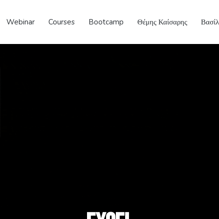
Webinar
Courses
Bootcamp
Θέμης Καίσαρης
Βασί